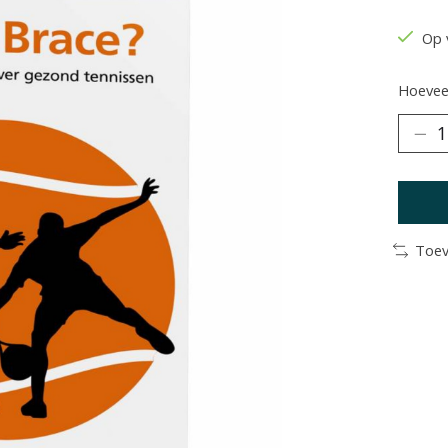
Op 
Hoeveel
Toev