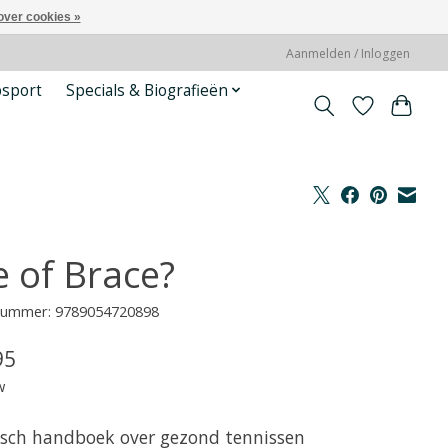
over cookies »
Aanmelden / Inloggen
psport
Specials & Biografieën
e of Brace?
lnummer: 9789054720898
95
w
isch handboek over gezond tennissen