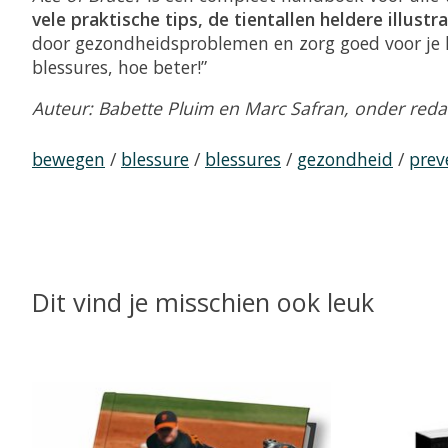
vele praktische tips, de tientallen heldere illust
door gezondheidsproblemen en zorg goed voor je lic
blessures, hoe beter!”
Auteur: Babette Pluim en Marc Safran, onder redac
bewegen
/
blessure
/
blessures
/
gezondheid
/
prev
Dit vind je misschien ook leuk
Items van productcarrousel