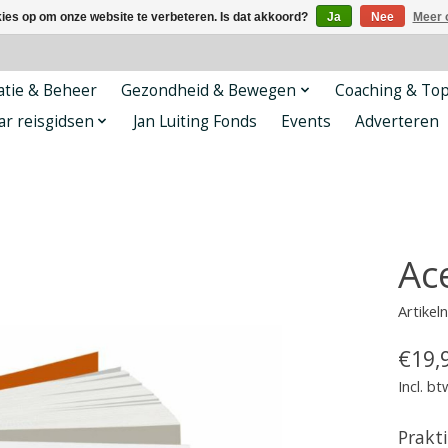
kies op om onze website te verbeteren. Is dat akkoord?
Ja
Nee
Meer 
tie & Beheer
Gezondheid & Bewegen
Coaching & To
ar reisgidsen
Jan Luiting Fonds
Events
Adverteren
Ac
Artike
€19,
Incl. bt
Prakt