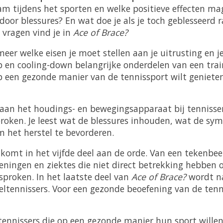
am tijdens het sporten en welke positieve effecten m
 door blessures? En wat doe je als je toch geblesseer
 vragen vind je in
Ace of Brace?
meer welke eisen je moet stellen aan je uitrusting en je
n cooling-down belangrijke onderdelen van een trainin
op een gezonde manier van de tennissport wilt genieten,
 aan het houdings- en bewegingsapparaat bij tennisse
ken. Je leest wat de blessures inhouden, wat de sym
om het herstel te bevorderen.
omt in het vijfde deel aan de orde. Van een tekenbeet
doeningen en ziektes die niet direct betrekking hebbe
sproken. In het laatste deel van
Ace of Brace?
wordt na
oeltennissers. Voor een gezonde beoefening van de ten
ennissers die op een gezonde manier hun sport willen 