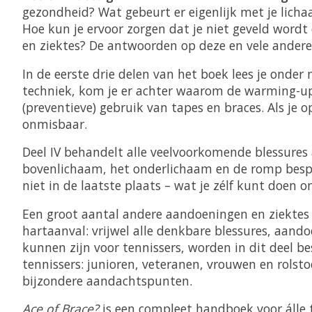
gezondheid? Wat gebeurt er eigenlijk met je licha
Hoe kun je ervoor zorgen dat je niet geveld wordt
en ziektes? De antwoorden op deze en vele andere
In de eerste drie delen van het boek lees je onder 
techniek, kom je er achter waarom de warming-up e
(preventieve) gebruik van tapes en braces. Als je 
onmisbaar.
Deel IV behandelt alle veelvoorkomende blessures
bovenlichaam, het onderlichaam en de romp bespro
niet in de laatste plaats – wat je zélf kunt doen 
Een groot aantal andere aandoeningen en ziektes k
hartaanval: vrijwel alle denkbare blessures, aan
kunnen zijn voor tennissers, worden in dit deel be
tennissers: junioren, veteranen, vrouwen en rolst
bijzondere aandachtspunten.
Ace of Brace?
is een compleet handboek voor álle t