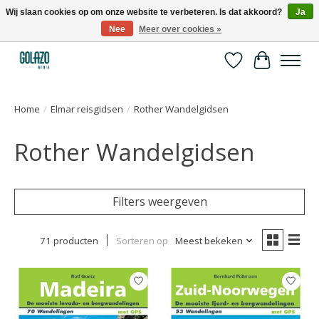
Wij slaan cookies op om onze website te verbeteren. Is dat akkoord?
Ja
Nee
Meer over cookies »
Kennispartner in sport, bewegen en gezondheid
Verlanglijst
Winkelwa
Home
/
Elmar reisgidsen
/
Rother Wandelgidsen
Rother Wandelgidsen
Filters weergeven
71 producten
Sorteren op
Meest bekeken