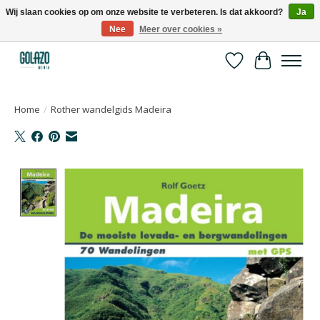
Wij slaan cookies op om onze website te verbeteren. Is dat akkoord?
Ja
Nee
Meer over cookies »
Kennispartner in sport, bewegen en gezondheid
Verlanglijst
Winkelwa
Home
/
Rother wandelgids Madeira
Product image slideshow Items