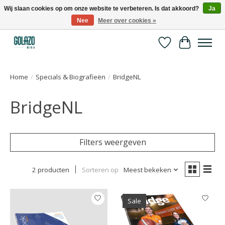
Wij slaan cookies op om onze website te verbeteren. Is dat akkoord?
Ja
Nee
Meer over cookies »
Kennispartner in sport, bewegen en gezondheid
Verlanglijst
Winkelwa
Home
/
Specials & Biografieën
/
BridgeNL
BridgeNL
Filters weergeven
2 producten
Sorteren op
Meest bekeken
Sale