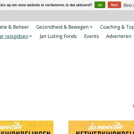
kies op om onze website te verbeteren. Is dat akkoord?
Ja
Nee
Meer 
tie & Beheer
Gezondheid & Bewegen
Coaching & To
ar reisgidsen
Jan Luiting Fonds
Events
Adverteren