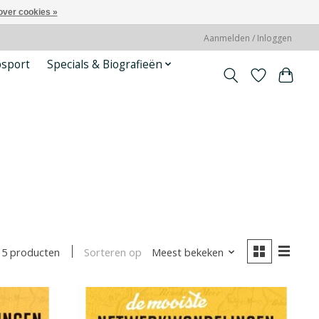
over cookies »
Aanmelden / Inloggen
psport
Specials & Biografieën
Sorteren op
Meest bekeken
15 producten