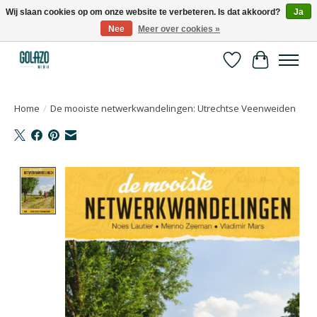
Wij slaan cookies op om onze website te verbeteren. Is dat akkoord?
Ja
Nee
Meer over cookies »
Kennispartner in sport, bewegen en gezondheid
Verlanglijst
Winkelwa
Home
/
De mooiste netwerkwandelingen: Utrechtse Veenweiden
Product image slideshow Items