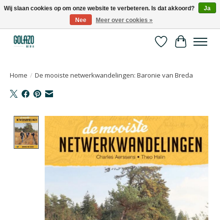
Wij slaan cookies op om onze website te verbeteren. Is dat akkoord?
Ja
Nee
Meer over cookies »
Kennispartner in sport, bewegen en gezondheid
Verlanglijst
Winkelwa
Home
/
De mooiste netwerkwandelingen: Baronie van Breda
Product image slideshow Items