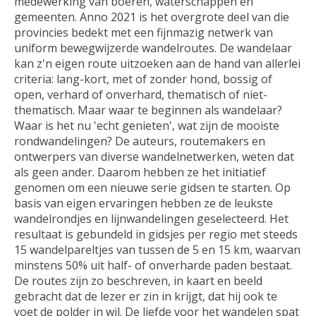
medewerking van boeren, waterschappen en
gemeenten. Anno 2021 is het overgrote deel van die
provincies bedekt met een fijnmazig netwerk van
uniform bewegwijzerde wandelroutes. De wandelaar
kan z'n eigen route uitzoeken aan de hand van allerlei
criteria: lang-kort, met of zonder hond, bossig of
open, verhard of onverhard, thematisch of niet-
thematisch. Maar waar te beginnen als wandelaar?
Waar is het nu 'echt genieten', wat zijn de mooiste
rondwandelingen? De auteurs, routemakers en
ontwerpers van diverse wandelnetwerken, weten dat
als geen ander. Daarom hebben ze het initiatief
genomen om een nieuwe serie gidsen te starten. Op
basis van eigen ervaringen hebben ze de leukste
wandelrondjes en lijnwandelingen geselecteerd. Het
resultaat is gebundeld in gidsjes per regio met steeds
15 wandelpareltjes van tussen de 5 en 15 km, waarvan
minstens 50% uit half- of onverharde paden bestaat.
De routes zijn zo beschreven, in kaart en beeld
gebracht dat de lezer er zin in krijgt, dat hij ook te
voet de polder in wil. De liefde voor het wandelen spat