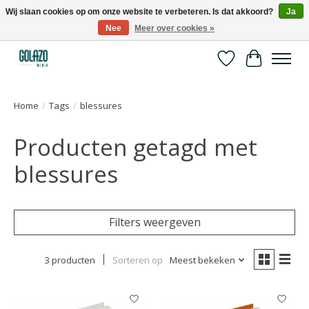
Wij slaan cookies op om onze website te verbeteren. Is dat akkoord?
Ja
Nee
Meer over cookies »
Kennispartner in sport, bewegen en gezondheid
Verlanglijst
Winkelwa
Home
/
Tags
/
blessures
Producten getagd met
blessures
Filters weergeven
3 producten
Sorteren op
Meest bekeken