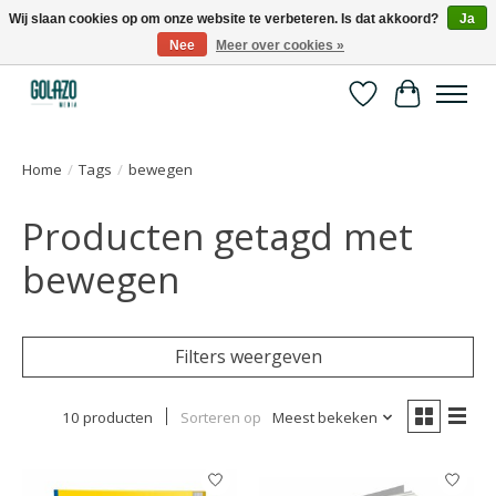
Wij slaan cookies op om onze website te verbeteren. Is dat akkoord?
Ja
Nee
Meer over cookies »
Kennispartner in sport, bewegen en gezondheid
Verlanglijst
Winkelwa
Home
/
Tags
/
bewegen
Producten getagd met
bewegen
Filters weergeven
10 producten
Sorteren op
Meest bekeken