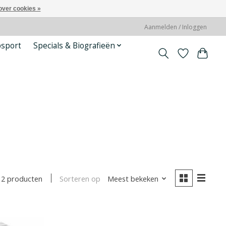
over cookies »
Aanmelden / Inloggen
psport
Specials & Biografieën
Sorteren op
Meest bekeken
2 producten