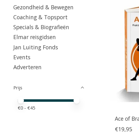
Gezondheid & Bewegen
Coaching & Topsport
Specials & Biografieën
Elmar reisgidsen
Jan Luiting Fonds
Events
Adverteren
Prijs
Minimale prijswaarde
Price maximum value
€
0
- €
45
Ace of Br
€19,95