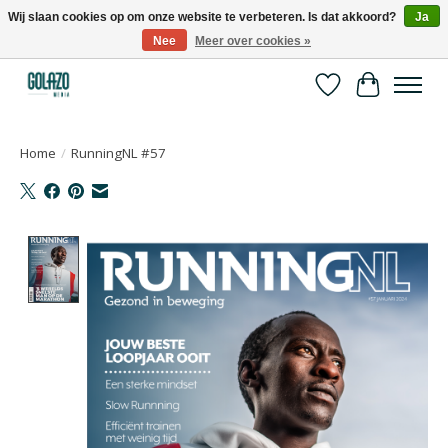
Wij slaan cookies op om onze website te verbeteren. Is dat akkoord?
Ja
Nee
Meer over cookies »
Kennispartner in sport, bewegen en gezondheid
Verlanglijst
Winkelwa
Home
/
RunningNL #57
Product image slideshow Items