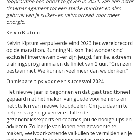
looproutine een boost te geven in 2024: van een beter
timemanagement tot een sterke mindset en slim
gebruik van je suiker- en vetvoorraad voor meer
energie.
Kelvin Kiptum
Kelvin Kiptum verpulverde eind 2023 het wereldrecord
op de marathon. RunningNL kon ‘het wonderkind’
exclusief interviewen over zijn jeugd, familie, extreem
trainingsprogramma en de limiet van 2 uur. “Grenzen
bestaan niet. We kunnen veel meer dan we denken.”
Onmisbare tips voor een succesvol 2024
Het nieuwe jaar is begonnen en dat gaat traditioneel
gepaard met het maken van goede voornemens en
het stellen van nieuwe loopdoelen. Om jou daarin te
helpen slagen, geven verschillende
gezondheidsexperts en coaches jou de nodige tips en
adviezen. Zo leer je van lopen een gewoonte te
maken, veelvoorkomende valkuilen te vermijden en je
trainingen slim in te plannen rond je werk en