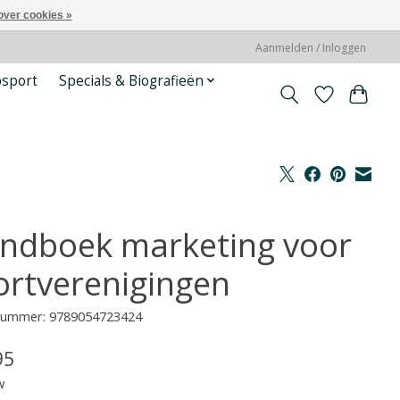
over cookies »
Aanmelden / Inloggen
psport
Specials & Biografieën
ndboek marketing voor
ortverenigingen
lnummer: 9789054723424
95
w