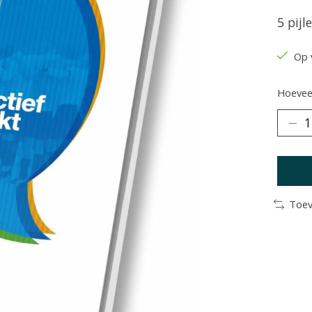
5 pijl
Op 
Hoeveel
Toev