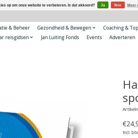
kies op om onze website te verbeteren. Is dat akkoord?
Ja
Nee
Meer 
tie & Beheer
Gezondheid & Bewegen
Coaching & To
ar reisgidsen
Jan Luiting Fonds
Events
Adverteren
Ha
sp
Artike
€24,
Incl. bt