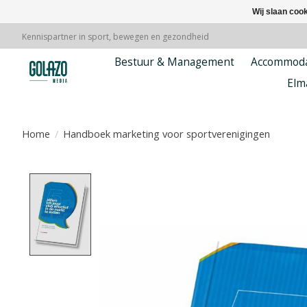
Wij slaan coo
Kennispartner in sport, bewegen en gezondheid
Bestuur & Management
Accommoda
Elm
Home
/
Handboek marketing voor sportverenigingen
Product image slideshow Items