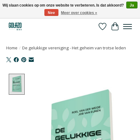
Wij slaan cookies op om onze website te verbeteren. Is dat akkoord?
Ja
Nee
Meer over cookies »
Kennispartner in sport, bewegen en gezondheid
Verlanglijst
Winkelwa
Home
/
De gelukkige vereniging - Het geheim van trotse leden
Product image slideshow Items