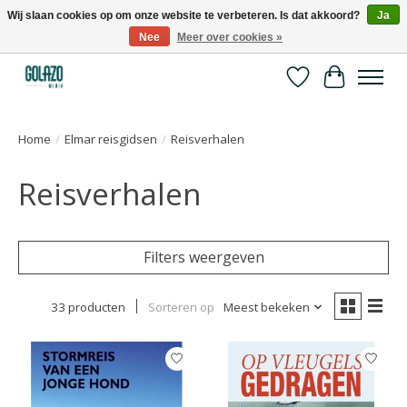
Wij slaan cookies op om onze website te verbeteren. Is dat akkoord?
Ja
Nee
Meer over cookies »
Kennispartner in sport, bewegen en gezondheid
Verlanglijst
Winkelwa
Home
/
Elmar reisgidsen
/
Reisverhalen
Reisverhalen
Filters weergeven
33 producten
Sorteren op
Meest bekeken