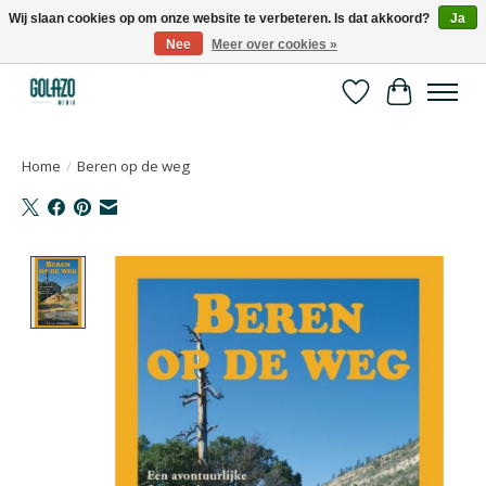
Wij slaan cookies op om onze website te verbeteren. Is dat akkoord?
Ja
Nee
Meer over cookies »
Kennispartner in sport, bewegen en gezondheid
Verlanglijst
Winkelwa
Home
/
Beren op de weg
Product image slideshow Items