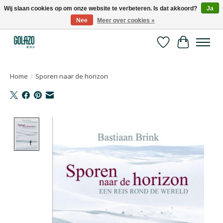
Wij slaan cookies op om onze website te verbeteren. Is dat akkoord?
Ja
Nee
Meer over cookies »
Kennispartner in sport, bewegen en gezondheid
Verlanglijst
Winkelwa
Home
/
Sporen naar de horizon
Product image slideshow Items