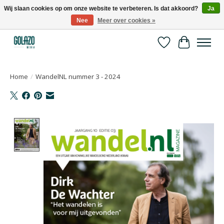
Wij slaan cookies op om onze website te verbeteren. Is dat akkoord?
Ja
Nee
Meer over cookies »
Kennispartner in sport, bewegen en gezondheid
Verlanglijst
Winkelwa
Home
/
WandelNL nummer 3 - 2024
Product image slideshow Items