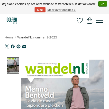
Wij slaan cookies op om onze website te verbeteren. Is dat akkoord?
Ja
Nee
Meer over cookies »
Kennispartner in sport, bewegen en gezondheid
Verlanglijst
Winkelwa
Home
/
WandelNL nummer 3-2025
Product image slideshow Items