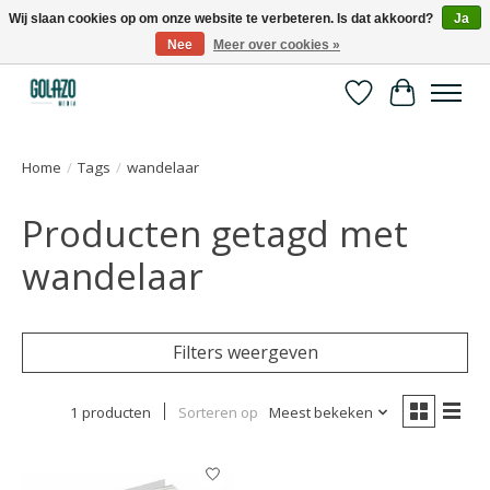
Wij slaan cookies op om onze website te verbeteren. Is dat akkoord?
Ja
Nee
Meer over cookies »
Kennispartner in sport, bewegen en gezondheid
Verlanglijst
Winkelwa
Home
/
Tags
/
wandelaar
Producten getagd met
wandelaar
Filters weergeven
1 producten
Sorteren op
Meest bekeken