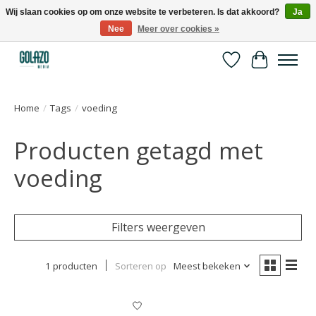
Wij slaan cookies op om onze website te verbeteren. Is dat akkoord?
Ja
Nee
Meer over cookies »
Kennispartner in sport, bewegen en gezondheid
Verlanglijst
Winkelwa
Home
/
Tags
/
voeding
Producten getagd met
voeding
Filters weergeven
1 producten
Sorteren op
Meest bekeken