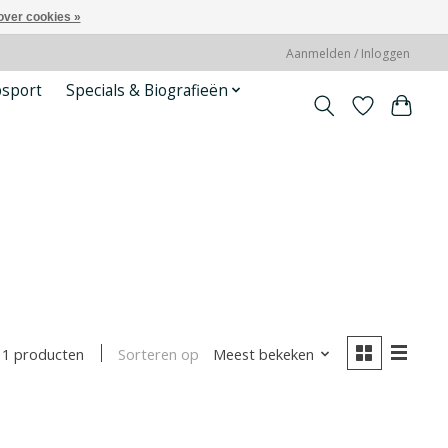
over cookies »
Aanmelden / Inloggen
psport
Specials & Biografieën
Sorteren op
Meest bekeken
1 producten