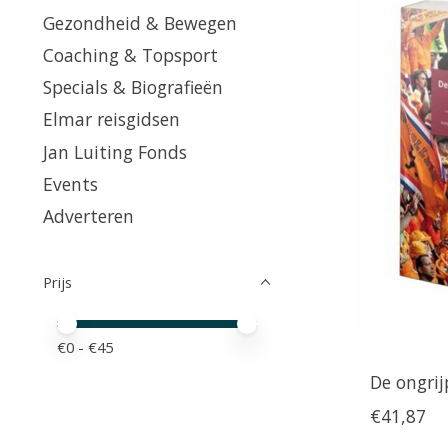
Gezondheid & Bewegen
Coaching & Topsport
Specials & Biografieën
Elmar reisgidsen
Jan Luiting Fonds
Events
Adverteren
Prijs
Minimale prijswaarde
Price maximum value
€
0
- €
45
De ongrij
€41,87