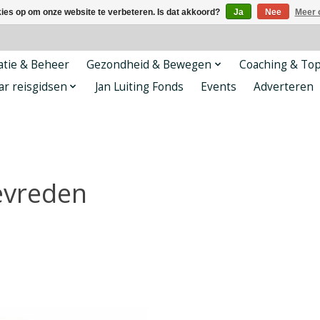
kies op om onze website te verbeteren. Is dat akkoord?
Ja
Nee
Meer 
tie & Beheer
Gezondheid & Bewegen
Coaching & To
ar reisgidsen
Jan Luiting Fonds
Events
Adverteren
evreden