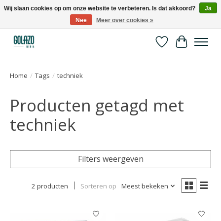
Wij slaan cookies op om onze website te verbeteren. Is dat akkoord?
Ja
Nee
Meer over cookies »
Kennispartner in sport, bewegen en gezondheid
Verlanglijst
Winkelwa
Home
/
Tags
/
techniek
Producten getagd met
techniek
Filters weergeven
2 producten
Sorteren op
Meest bekeken