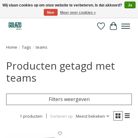
Wij slaan cookies op om onze website te verbeteren. Is dat akkoord?
Ja
Nee
Meer over cookies »
Kennispartner in sport, bewegen en gezondheid
Verlanglijst
Winkelwa
Home
/
Tags
/
teams
Producten getagd met
teams
Filters weergeven
1 producten
Sorteren op
Meest bekeken