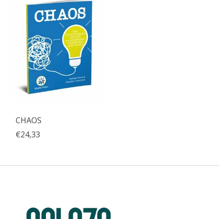
CHAOS
€24,33