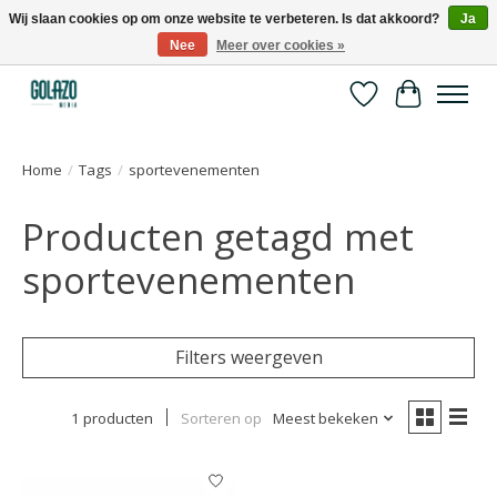
Wij slaan cookies op om onze website te verbeteren. Is dat akkoord?
Ja
Nee
Meer over cookies »
Kennispartner in sport, bewegen en gezondheid
Verlanglijst
Winkelwa
Home
/
Tags
/
sportevenementen
Producten getagd met
sportevenementen
Filters weergeven
1 producten
Sorteren op
Meest bekeken