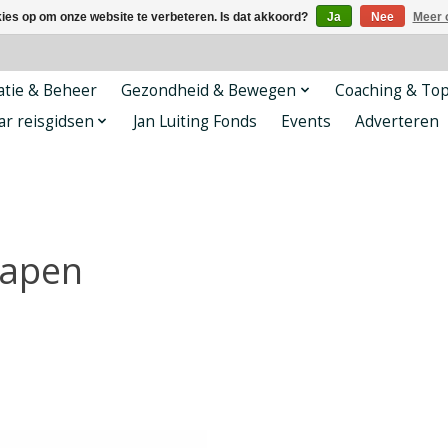
kies op om onze website te verbeteren. Is dat akkoord?
Ja
Nee
Meer 
tie & Beheer
Gezondheid & Bewegen
Coaching & To
ar reisgidsen
Jan Luiting Fonds
Events
Adverteren
lapen