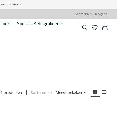
over cookies »
Aanmelden / Inloggen
psport
Specials & Biografieën
Sorteren op
Meest bekeken
1 producten