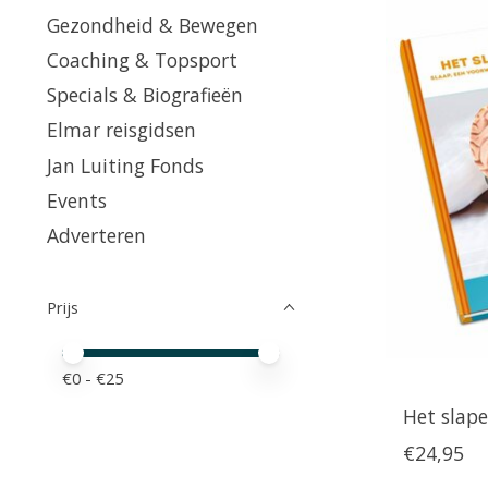
Gezondheid & Bewegen
Coaching & Topsport
Specials & Biografieën
Elmar reisgidsen
Jan Luiting Fonds
Events
Adverteren
Prijs
Minimale prijswaarde
Price maximum value
€
0
- €
25
Het slap
€24,95