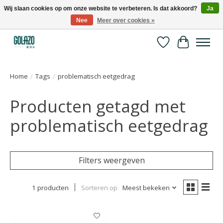
Wij slaan cookies op om onze website te verbeteren. Is dat akkoord?
Ja
Nee
Meer over cookies »
Kennispartner in sport, bewegen en gezondheid
Verlanglijst
Winkelwa
Home
/
Tags
/
problematisch eetgedrag
Producten getagd met
problematisch eetgedrag
Filters weergeven
1 producten
Sorteren op
Meest bekeken