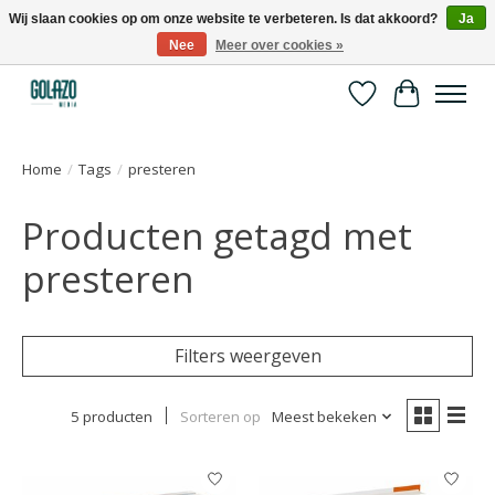
Wij slaan cookies op om onze website te verbeteren. Is dat akkoord?
Ja
Nee
Meer over cookies »
Kennispartner in sport, bewegen en gezondheid
Verlanglijst
Winkelwa
Home
/
Tags
/
presteren
Producten getagd met
presteren
Filters weergeven
5 producten
Sorteren op
Meest bekeken