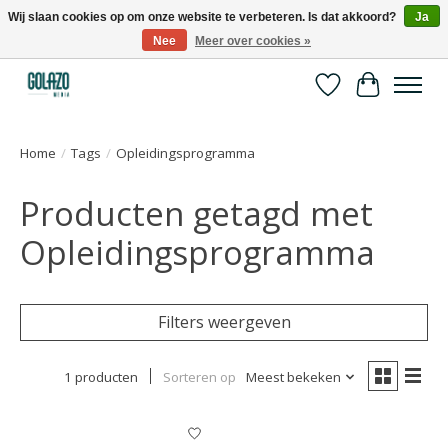
Wij slaan cookies op om onze website te verbeteren. Is dat akkoord?
Ja
Nee
Meer over cookies »
Kennispartner in sport, bewegen en gezondheid
Verlanglijst
Winkelwa
Home
/
Tags
/
Opleidingsprogramma
Producten getagd met
Opleidingsprogramma
Filters weergeven
1 producten
Sorteren op
Meest bekeken