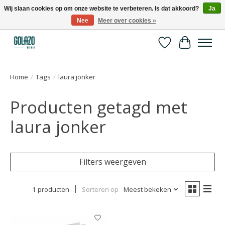
Wij slaan cookies op om onze website te verbeteren. Is dat akkoord?
Ja
Nee
Meer over cookies »
Kennispartner in sport, bewegen en gezondheid
Verlanglijst
Winkelwa
Home
/
Tags
/
laura jonker
Producten getagd met
laura jonker
Filters weergeven
1 producten
Sorteren op
Meest bekeken