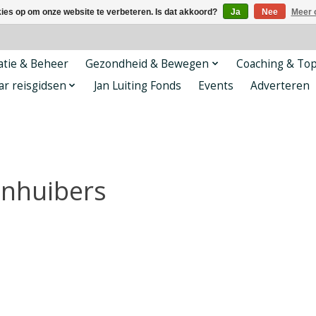
kies op om onze website te verbeteren. Is dat akkoord?
Ja
Nee
Meer 
tie & Beheer
Gezondheid & Bewegen
Coaching & To
ar reisgidsen
Jan Luiting Fonds
Events
Adverteren
anhuibers