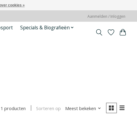
over cookies »
Aanmelden / Inloggen
psport
Specials & Biografieën
Sorteren op
Meest bekeken
1 producten