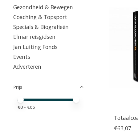
Gezondheid & Bewegen
Coaching & Topsport
Specials & Biografieën
Elmar reisgidsen
Jan Luiting Fonds
Events
Adverteren
Prijs
Minimale prijswaarde
Price maximum value
€
0
- €
65
Totaalco
€63,07