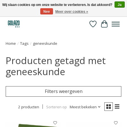
Wij slaan cookies op om onze website te verbeteren. Is dat akkoord?
Ja
Nee
Meer over cookies »
Kennispartner in sport, bewegen en gezondheid
Verlanglijst
Winkelwa
Home
/
Tags
/
geneeskunde
Producten getagd met
geneeskunde
Filters weergeven
2 producten
Sorteren op
Meest bekeken