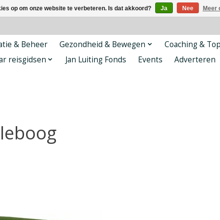
kies op om onze website te verbeteren. Is dat akkoord?
Ja
Nee
Meer 
tie & Beheer
Gezondheid & Bewegen
Coaching & To
ar reisgidsen
Jan Luiting Fonds
Events
Adverteren
lleboog