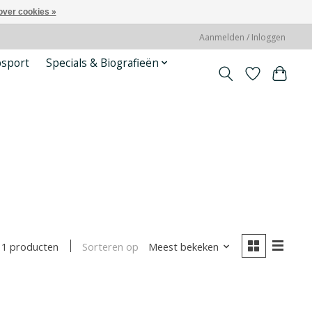
over cookies »
Aanmelden / Inloggen
psport
Specials & Biografieën
Sorteren op
Meest bekeken
1 producten