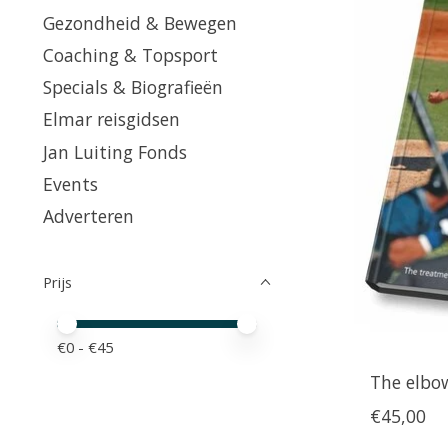
Gezondheid & Bewegen
Coaching & Topsport
Specials & Biografieën
Elmar reisgidsen
Jan Luiting Fonds
Events
Adverteren
Prijs
Minimale prijswaarde
Price maximum value
€
0
- €
45
The elbo
€45,00