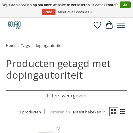
Wij slaan cookies op om onze website te verbeteren. Is dat akkoord?
Ja
Nee
Meer over cookies »
Kennispartner in sport, bewegen en gezondheid
Verlanglijst
Winkelwa
Home
/
Tags
/
dopingautoriteit
Producten getagd met
dopingautoriteit
Filters weergeven
1 producten
Sorteren op
Meest bekeken