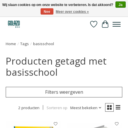
Wij slaan cookies op om onze website te verbeteren. Is dat akkoord?
Ja
Nee
Meer over cookies »
Kennispartner in sport, bewegen en gezondheid
Verlanglijst
Winkelwa
Home
/
Tags
/
basisschool
Producten getagd met
basisschool
Filters weergeven
2 producten
Sorteren op
Meest bekeken