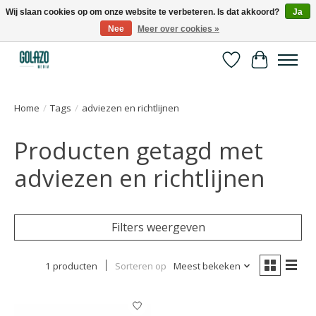
Wij slaan cookies op om onze website te verbeteren. Is dat akkoord?
Ja
Nee
Meer over cookies »
Kennispartner in sport, bewegen en gezondheid
Verlanglijst
Winkelwa
Home
/
Tags
/
adviezen en richtlijnen
Producten getagd met
adviezen en richtlijnen
Filters weergeven
1 producten
Sorteren op
Meest bekeken