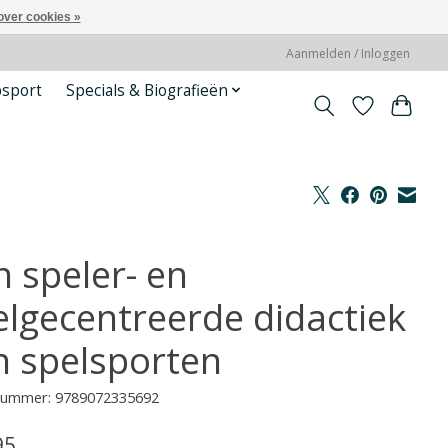
over cookies »
Aanmelden / Inloggen
psport
Specials & Biografieën
n speler- en
elgecentreerde didactiek
n spelsporten
lnummer: 9789072335692
95