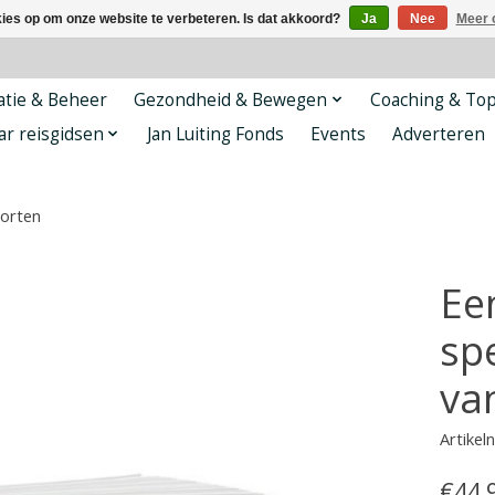
kies op om onze website te verbeteren. Is dat akkoord?
Ja
Nee
Meer 
tie & Beheer
Gezondheid & Bewegen
Coaching & To
ar reisgidsen
Jan Luiting Fonds
Events
Adverteren
porten
Ee
sp
va
Artike
€44,