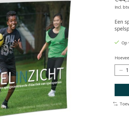
Incl. bt
Een s
spels
Op 
Hoeveel
Toev