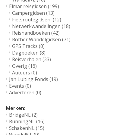
Elmar reisgidsen
(199)
Campergidsen
(13)
Fietsroutegidsen
(12)
Netwerkwandelingen
(18)
Reishandboeken
(42)
Rother Wandelgidsen
(71)
GPS Tracks
(0)
Dagboeken
(8)
Reisverhalen
(33)
Overig
(16)
Auteurs
(0)
Jan Luiting Fonds
(19)
Events
(0)
Adverteren
(0)
Merken:
BridgeNL
(2)
RunningNL
(16)
SchakenNL
(15)
WandelNL
(9)