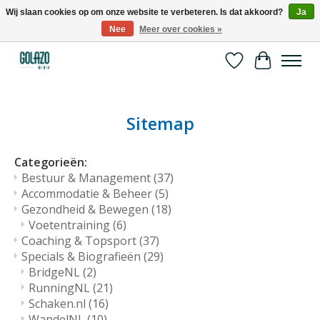
Wij slaan cookies op om onze website te verbeteren. Is dat akkoord?
Ja
Nee
Meer over cookies »
Kennispartner in sport, bewegen en gezondheid
Verlanglijst
Winkelwa
Sitemap
Categorieën:
Bestuur & Management
(37)
Accommodatie & Beheer
(5)
Gezondheid & Bewegen
(18)
Voetentraining
(6)
Coaching & Topsport
(37)
Specials & Biografieën
(29)
BridgeNL
(2)
RunningNL
(21)
Schaken.nl
(16)
WandelNL
(10)