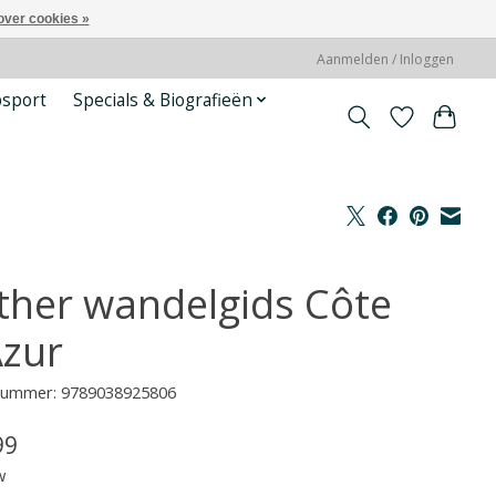
over cookies »
Aanmelden / Inloggen
psport
Specials & Biografieën
ther wandelgids Côte
Azur
lnummer: 9789038925806
99
w