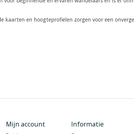
gen voor beginnende en ervaren wandelaars en is er onm
de kaarten en hoogteprofielen zorgen voor een onverge
Mijn account
Informatie