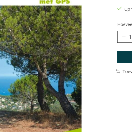
Op 
Hoeveel
Toev