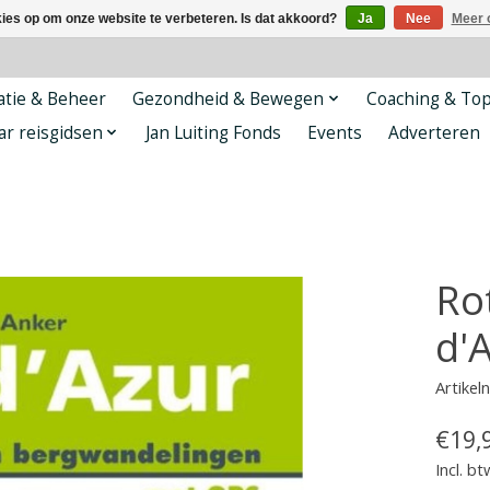
kies op om onze website te verbeteren. Is dat akkoord?
Ja
Nee
Meer 
tie & Beheer
Gezondheid & Bewegen
Coaching & To
ar reisgidsen
Jan Luiting Fonds
Events
Adverteren
Ro
d'
Artike
€19,
Incl. bt