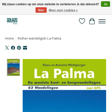
Wij slaan cookies op om onze website te verbeteren. Is dat akkoord?
Ja
Nee
Meer over cookies »
Kennispartner in sport, bewegen en gezondheid
Verlanglijst
Winkelwa
Home
/
Rother wandelgids La Palma
Product image slideshow Items