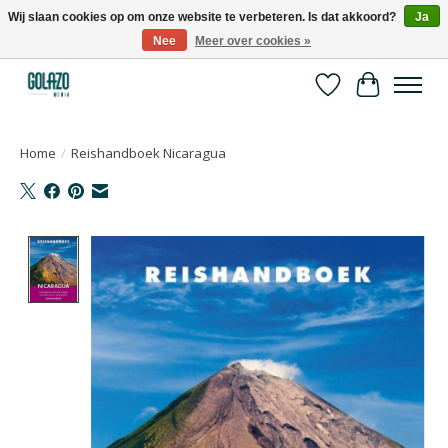
Wij slaan cookies op om onze website te verbeteren. Is dat akkoord?
Ja
Nee
Meer over cookies »
Kennispartner in sport, bewegen en gezondheid
Verlanglijst
Winkelwa
Home
/
Reishandboek Nicaragua
Product image slideshow Items