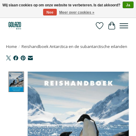
Wij slaan cookies op om onze website te verbeteren. Is dat akkoord?
Ja
Nee
Meer over cookies »
Kennispartner in sport, bewegen en gezondheid
Verlanglijst
Winkelwa
Home
/
Reishandboek Antarctica en de subantarctische eilanden
Product image slideshow Items