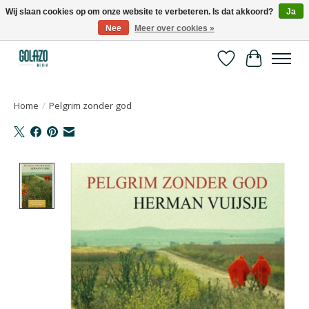
Wij slaan cookies op om onze website te verbeteren. Is dat akkoord?
Ja
Nee
Meer over cookies »
Kennispartner in sport, bewegen en gezondheid
Verlanglijst
Winkelwa
Home
/
Pelgrim zonder god
Product image slideshow Items