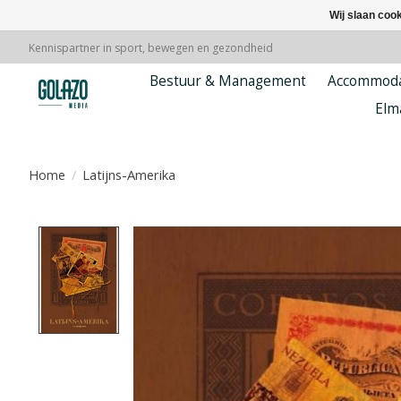
Wij slaan coo
Kennispartner in sport, bewegen en gezondheid
Bestuur & Management
Accommoda
Elm
Home
/
Latijns-Amerika
Product image slideshow Items