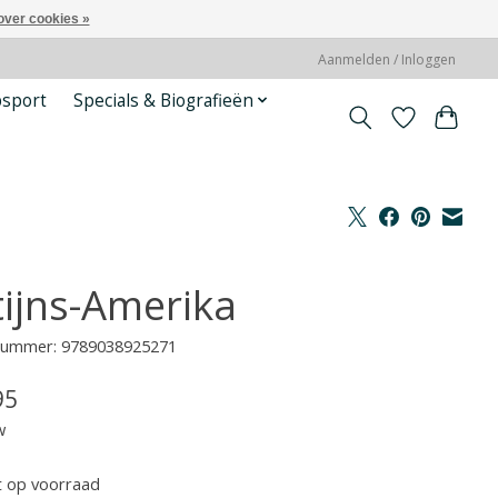
over cookies »
Aanmelden / Inloggen
psport
Specials & Biografieën
tijns-Amerika
lnummer: 9789038925271
95
w
t op voorraad