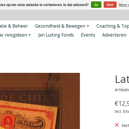
kies op om onze website te verbeteren. Is dat akkoord?
Ja
Nee
Meer 
tie & Beheer
Gezondheid & Bewegen
Coaching & To
ar reisgidsen
Jan Luiting Fonds
Events
Adverteren
La
Artike
€12,
Incl. bt
Nie