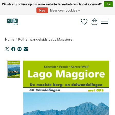
Wij slaan cookies op om onze website te verbeteren. Is dat akkoord?
Ja
Nee
Meer over cookies »
Kennispartner in sport, bewegen en gezondheid
Verlanglijst
Winkelwa
Home
/
Rother wandelgids Lago Maggiore
Product image slideshow Items