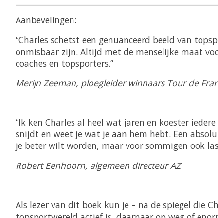
____________________________________________________
Aanbevelingen:
“Charles schetst een genuanceerd beeld van topsp
onmisbaar zijn. Altijd met de menselijke maat voo
coaches en topsporters.”
Merijn Zeeman, ploegleider winnaars Tour de Fra
“Ik ken Charles al heel wat jaren en koester ieder
snijdt en weet je wat je aan hem hebt. Een absolu
je beter wilt worden, maar voor sommigen ook last
Robert Eenhoorn, algemeen directeur AZ
Als lezer van dit boek kun je – na de spiegel die 
topsportwereld actief is, daarnaar op weg of enorm