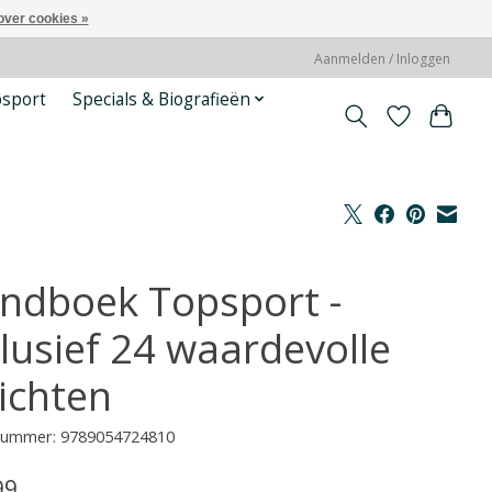
over cookies »
Aanmelden / Inloggen
psport
Specials & Biografieën
ndboek Topsport -
clusief 24 waardevolle
zichten
lnummer: 9789054724810
99