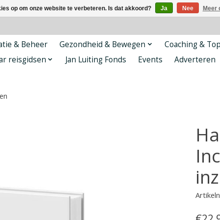
kies op om onze website te verbeteren. Is dat akkoord?
Ja
Nee
Meer 
tie & Beheer
Gezondheid & Bewegen
Coaching & To
ar reisgidsen
Jan Luiting Fonds
Events
Adverteren
ten
Ha
In
in
Artike
€22,