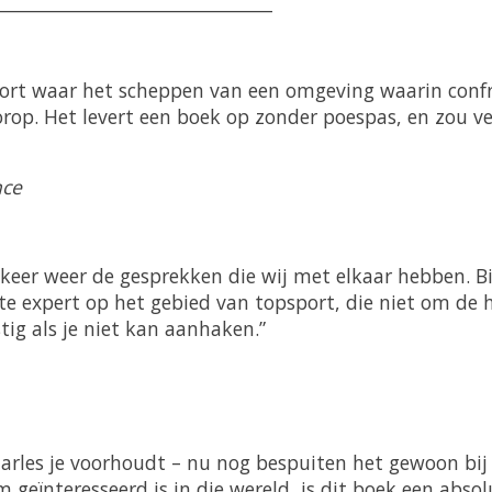
_______________________________
ort waar het scheppen van een omgeving waarin confro
rop. Het levert een boek op zonder poespas, en zou ver
nce
e keer weer de gesprekken die wij met elkaar hebben. B
te expert op het gebied van topsport, die niet om de h
ig als je niet kan aanhaken.”
Charles je voorhoudt – nu nog bespuiten het gewoon bij 
 geïnteresseerd is in die wereld, is dit boek een abso