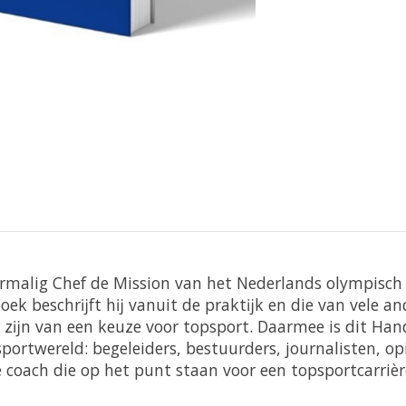
oormalig Chef de Mission van het Nederlands olympisc
 boek beschrĳft hĳ vanuit de praktĳk en die van vele 
 zĳn van een keuze voor topsport. Daarmee is dit Ha
ortwereld: begeleiders, bestuurders, journalisten, o
 coach die op het punt staan voor een topsportcarrièr