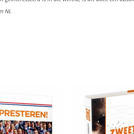
am NL