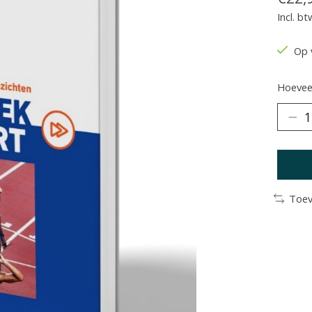
Incl. bt
Op 
Hoeveel
Toev