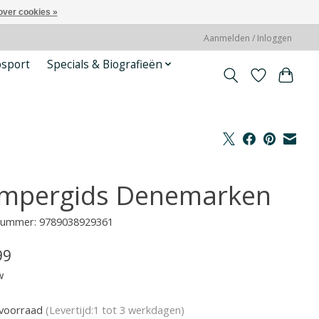
over cookies »
Aanmelden / Inloggen
psport
Specials & Biografieën
mpergids Denemarken
lnummer: 9789038929361
99
w
voorraad
(Levertijd:1 tot 3 werkdagen)