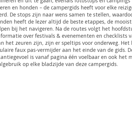
ineren en uit te gaan, evenals fotostops en campings 
nderen en honden – de campergids heeft voor elke reizi
. De stops zijn naar wens samen te stellen, waardoor
onden heeft de lezer altijd de beste etappes, de moo
lpen bij het navigeren. Na de routes volgt het hoofds
nformatie over festivals & evenementen en checklists 
an het zeuren zijn, zijn er speltips voor onderweg. H
pulaire faux pas-vermijder aan het einde van de gids.
antiegevoel is vanaf pagina één voelbaar en ook het mo
aalgebruik op elke bladzijde van deze campergids.