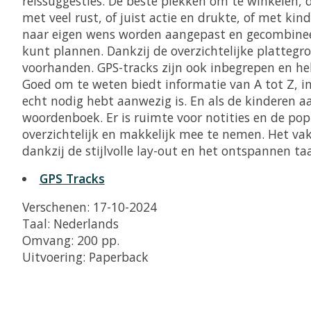
reissuggesties. De beste plekken om te winkelen, d
met veel rust, of juist actie en drukte, of met ki
naar eigen wens worden aangepast en gecombineerd
kunt plannen. Dankzij de overzichtelijke plattegr
voorhanden. GPS-tracks zijn ook inbegrepen en he
Goed om te weten biedt informatie van A tot Z, i
echt nodig hebt aanwezig is. En als de kinderen a
woordenboek. Er is ruimte voor notities en de po
overzichtelijk en makkelijk mee te nemen. Het vak
dankzij de stijlvolle lay-out en het ontspannen t
GPS Tracks
Verschenen: 17-10-2024
Taal: Nederlands
Omvang: 200 pp.
Uitvoering: Paperback