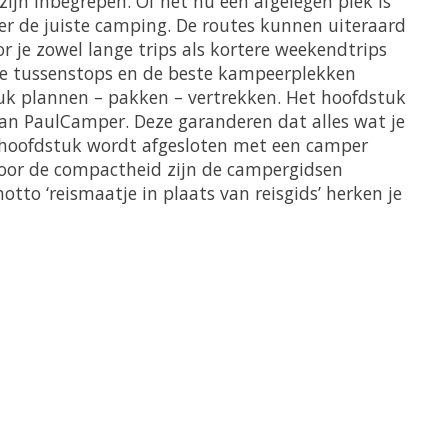
zijn inbegrepen. Of het nu een afgelegen plek is
ger de juiste camping. De routes kunnen uiteraard
 je zowel lange trips als kortere weekendtrips
iste tussenstops en de beste kampeerplekken
tuk plannen – pakken – vertrekken. Het hoofdstuk
van PaulCamper. Deze garanderen dat alles wat je
et hoofdstuk wordt afgesloten met een camper
 Door de compactheid zijn de campergidsen
tto ‘reismaatje in plaats van reisgids’ herken je