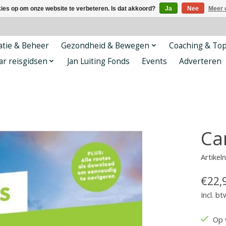
kies op om onze website te verbeteren. Is dat akkoord?
Ja
Nee
Meer 
tie & Beheer
Gezondheid & Bewegen
Coaching & To
ar reisgidsen
Jan Luiting Fonds
Events
Adverteren
Ca
Artike
€22,
Incl. bt
Op 