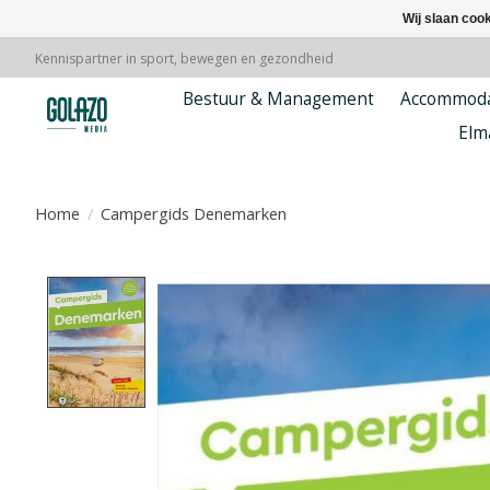
Wij slaan coo
Kennispartner in sport, bewegen en gezondheid
Bestuur & Management
Accommoda
Elm
Home
/
Campergids Denemarken
Product image slideshow Items