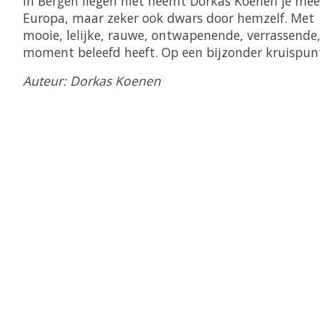
In Bergen liegen niet neemt Dorkas Koenen je mee t
Europa, maar zeker ook dwars door hemzelf. Met
mooie, lelijke, rauwe, ontwapenende, verrassende,
moment beleefd heeft. Op een bijzonder kruispunt 
Auteur: Dorkas Koenen