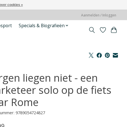
over cookies »
Aanmelden / Inloggen
psport
Specials & Biografieën
gen liegen niet - een
rketeer solo op de fiets
ar Rome
lnummer: 9789054724827
99