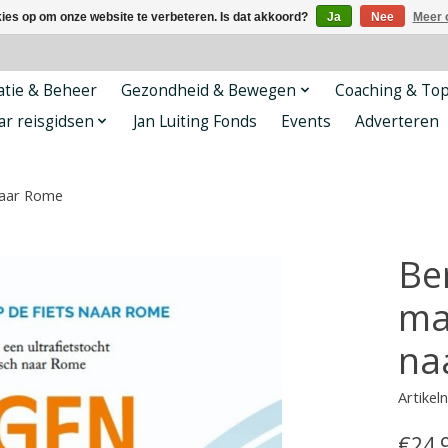
kies op om onze website te verbeteren. Is dat akkoord?
Ja
Nee
Meer 
tie & Beheer
Gezondheid & Bewegen
Coaching & To
ar reisgidsen
Jan Luiting Fonds
Events
Adverteren
 naar Rome
Ber
ma
na
Artike
€24,