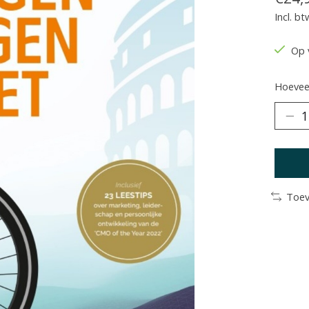
Incl. bt
Op 
Hoeveel
Toev