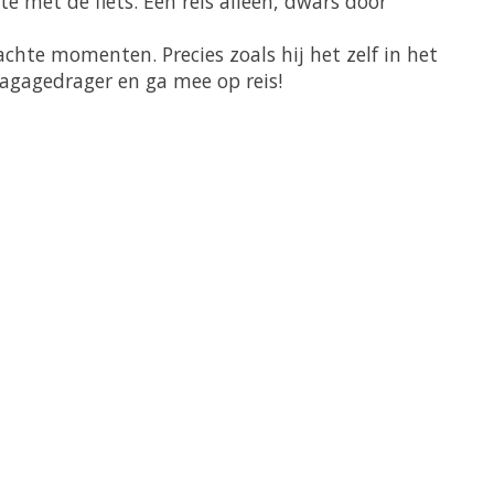
e met de fiets. Een reis alleen, dwars door
chte momenten. Precies zoals hij het zelf in het
bagagedrager en ga mee op reis!