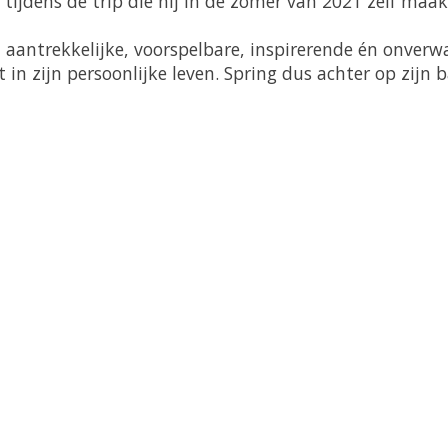
ijdens de trip die hij in de zomer van 2021 zelf maakt
 aantrekkelijke, voorspelbare, inspirerende én onverwa
in zijn persoonlijke leven. Spring dus achter op zijn 