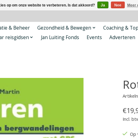
kies op om onze website te verbeteren. Is dat akkoord?
Ja
Nee
Meer 
tie & Beheer
Gezondheid & Bewegen
Coaching & To
ar reisgidsen
Jan Luiting Fonds
Events
Adverteren
Ro
Artike
€19,
Incl. bt
Op 