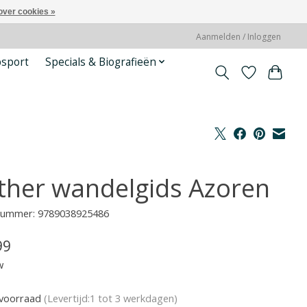
over cookies »
Aanmelden / Inloggen
psport
Specials & Biografieën
ther wandelgids Azoren
lnummer: 9789038925486
99
w
voorraad
(Levertijd:1 tot 3 werkdagen)