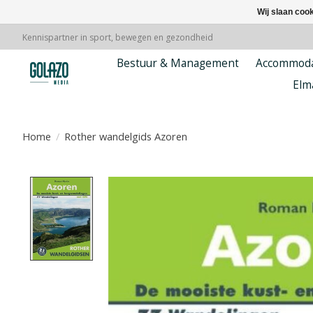
Wij slaan coo
Kennispartner in sport, bewegen en gezondheid
Bestuur & Management
Accommoda
Elm
Home
/
Rother wandelgids Azoren
Product image slideshow Items